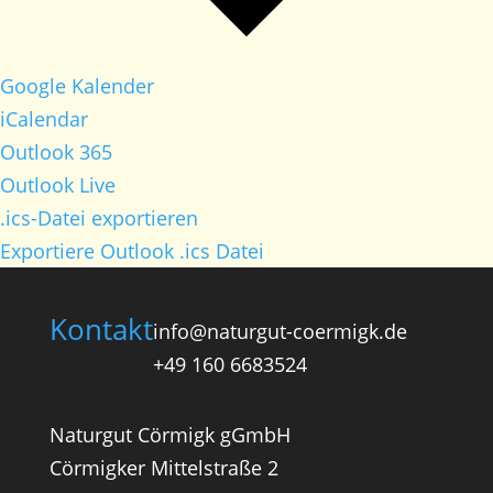
Google Kalender
iCalendar
Outlook 365
Outlook Live
.ics-Datei exportieren
Exportiere Outlook .ics Datei
Kontakt
info@naturgut-coermigk.de
+49 160 6683524
Naturgut Cörmigk gGmbH
Cörmigker Mittelstraße 2