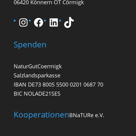
06420 Könnern OT Cörmigk
Instagram
Facebook
LinkedIn
TikTok
Spenden
NaturGutCoermigk
Salzlandsparkasse
IBAN DE73 8005 5500 0201 0687 70
BIC NOLADE21SES
Kooperationen
BNaTURe e.V.