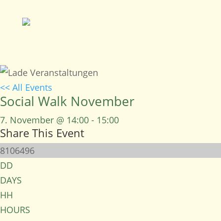
<< All Events
Social Walk November
7. November @ 14:00
-
15:00
Share This Event
8106496
DD
DAYS
HH
HOURS